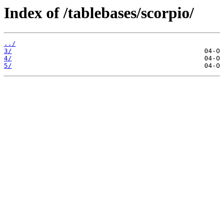
Index of /tablebases/scorpio/
../
3/
4/
5/